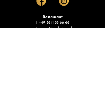
Restaurant
T +49 3641 35 66 66
restaurant@scala-jena.de
Hotel
T +49 3641 31 13 888
hotel@scala-jena.de
Office | Eventplanung
T +49 3641 35 66 71
post@scala-jena.de
JOBS